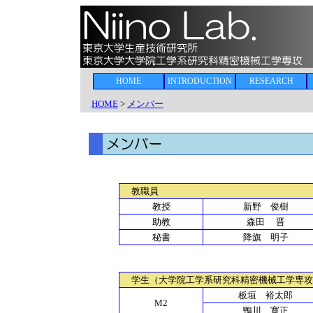
HOME
INTRODUCTION
RESEARCH
HOME
>
メンバー
教職員
教授
新野 俊樹
助教
森田 晋
秘書
降旗 明子
学生（大学院工学系研究科精密機械工学専攻
板垣 裕太郎
M2
鴨川 寛正