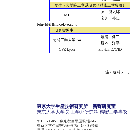
学生（大学院工学系研究科精密工学専攻）
原 健太郎
M1
宮川 裕史
f-david＠iis.u-tokyo.ac.jp
研究実習生
扇浦 健二
芝浦工業大学 B4
堀本 洋平
CPE Lyon
Florian DAVID
注）迷惑メー
東京大学生産技術研究所 新野研究室
東京大学大学院 工学系研究科 精密工学専攻
〒153-8505 東京都目黒区駒場4-6-1
東京大学生産技術研究所 De-305号室
電話：03-5452‐6098 (内線：57491)