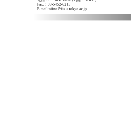
Fax.：03-5452‐6215
E-mail:niino＠iis.u-tokyo.ac.jp